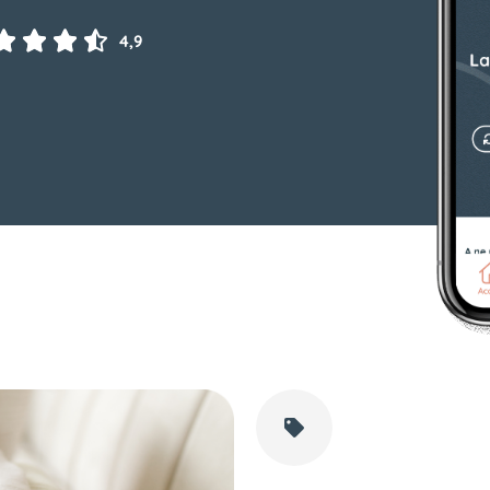




4,9