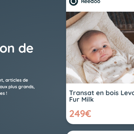
ion de
, articles de
 aux plus grands,
Transat en bois Lev
es !
Fur Milk
249€